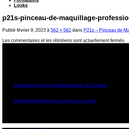
Formations
Looks
p21s-pinceau-de-maquillage-professi
Publié
février 9, 2023
à
562 × 562
dans
P21s – Pinceau de Ma
Les commentaires et les rétroliens sont actuellement fermés.
Qui sommes-nous
Make-up Atelier Paris - UAE
propose une gamme de maquillag
News
20
Oct
Formation pour les professionnels du Cinéma
Commenta
10
Jan
Notre fond de teint au service du cinema
Commentaires 
Adresse
Dubaï United Arab Emirates