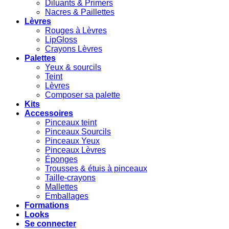
Diluants & Primers
Nacres & Paillettes
Lèvres
Rouges à Lèvres
LipGloss
Crayons Lèvres
Palettes
Yeux & sourcils
Teint
Lèvres
Composer sa palette
Kits
Accessoires
Pinceaux teint
Pinceaux Sourcils
Pinceaux Yeux
Pinceaux Lèvres
Éponges
Trousses & étuis à pinceaux
Taille-crayons
Mallettes
Emballages
Formations
Looks
Se connecter