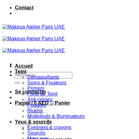
Passer
Contact
au
contenu
Accueil
Teint
Recherche
Démaquillants
pour :
Soins & Fixateurs
Primers
Se connecter
Fond de Teint
Anti-cernes
Panier /
0
AED
Poudres
Blushs
Modeleurs & Illuminateurs
Yeux & sourcils
Eyeliners & crayons
Sourcils
Mascaras