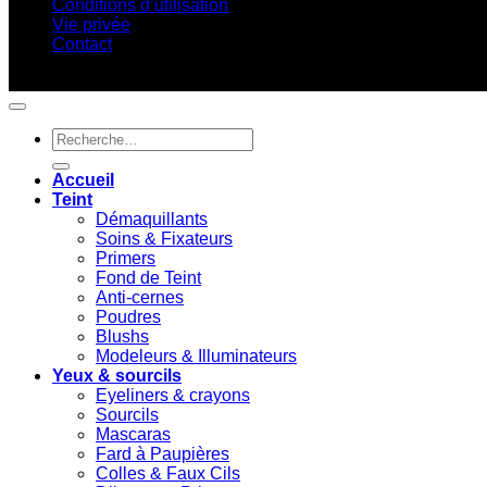
Conditions d’utilisation
Vie privée
Contact
Copyright 2022 - 2026 ©
ARTEVO MEDIA
Recherche
pour :
Accueil
Teint
Démaquillants
Soins & Fixateurs
Primers
Fond de Teint
Anti-cernes
Poudres
Blushs
Modeleurs & Illuminateurs
Yeux & sourcils
Eyeliners & crayons
Sourcils
Mascaras
Fard à Paupières
Colles & Faux Cils