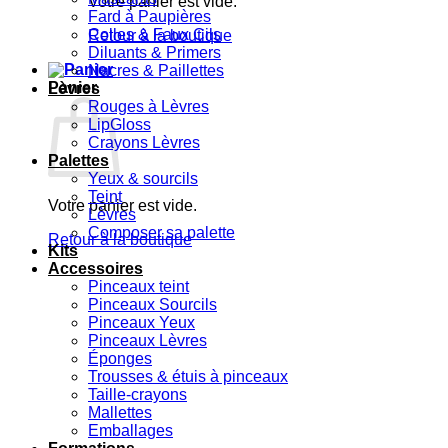
Votre panier est vide.
Fard à Paupières
Colles & Faux Cils
Retour à la boutique
Diluants & Primers
Nacres & Paillettes
Panier
Lèvres
Rouges à Lèvres
LipGloss
Crayons Lèvres
Palettes
Yeux & sourcils
Teint
Votre panier est vide.
Lèvres
Composer sa palette
Retour à la boutique
Kits
Accessoires
Pinceaux teint
Pinceaux Sourcils
Pinceaux Yeux
Pinceaux Lèvres
Éponges
Trousses & étuis à pinceaux
Taille-crayons
Mallettes
Emballages