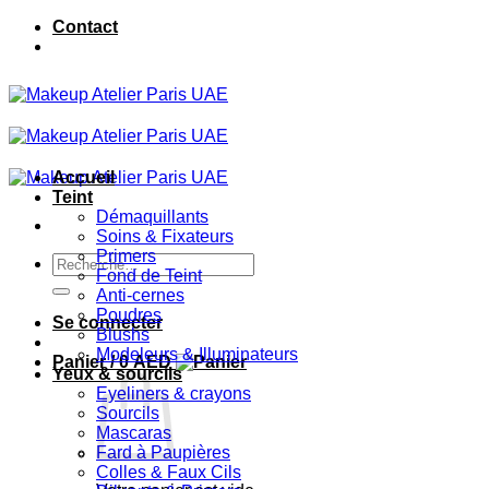
Passer
Contact
au
contenu
Accueil
Teint
Démaquillants
Soins & Fixateurs
Primers
Recherche
Fond de Teint
pour :
Anti-cernes
Poudres
Se connecter
Blushs
Modeleurs & Illuminateurs
Panier /
0
AED
Yeux & sourcils
Eyeliners & crayons
Sourcils
Mascaras
Fard à Paupières
Colles & Faux Cils