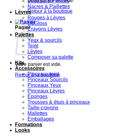
Votre panier est vide.
Diluants & Primers
Nacres & Paillettes
Retour à la boutique
Lèvres
Rouges à Lèvres
LipGloss
Panier
Crayons Lèvres
Palettes
Yeux & sourcils
Teint
Lèvres
Composer sa palette
Kits
Votre panier est vide.
Accessoires
Pinceaux teint
Retour à la boutique
Pinceaux Sourcils
Pinceaux Yeux
Pinceaux Lèvres
Éponges
Trousses & étuis à pinceaux
Taille-crayons
Mallettes
Emballages
Formations
Looks